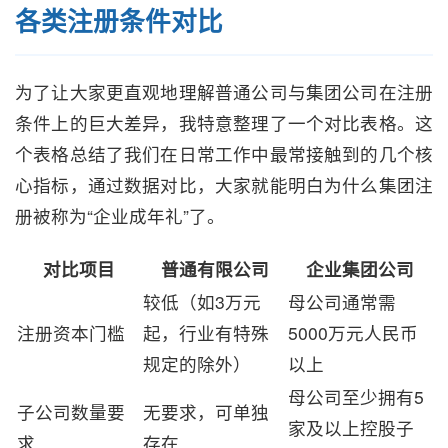
各类注册条件对比
为了让大家更直观地理解普通公司与集团公司在注册
条件上的巨大差异，我特意整理了一个对比表格。这
个表格总结了我们在日常工作中最常接触到的几个核
心指标，通过数据对比，大家就能明白为什么集团注
册被称为“企业成年礼”了。
对比项目
普通有限公司
企业集团公司
较低（如3万元
母公司通常需
注册资本门槛
起，行业有特殊
5000万元人民币
规定的除外）
以上
母公司至少拥有5
子公司数量要
无要求，可单独
家及以上控股子
求
存在