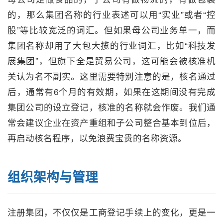
的，那么集团名称的行业表述可以用“实业”或者“控
股”等比较宽泛的词汇。但如果母公司业务单一，而
集团名称却用了大包大揽的行业词汇，比如“科技发
展集团”，但旗下全是贸易公司，这可能会被核准机
关认为名不副实。这里需要特别注意的是，核名通过
后，通常有6个月的有效期，如果在这期间没有完成
集团公司的设立登记，核准的名称就会作废。我们通
常会建议企业在资产重组和子公司整合基本到位后，
再启动核名程序，以免浪费宝贵的名称资源。
组织架构与管理
注册集团，不仅仅是工商登记手续上的变化，更是一