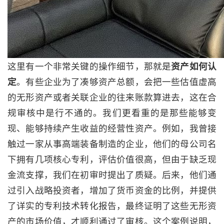
这里有一个非常关键的操作细节，那就是
资产如何认
定
。有些企业为了凑够资产总额，会把一些估值虚高
的无形资产或者关联企业的往来账款算进去，这在合
规审核中是行不通的。我们更看重的是那些能够变
现、能够持续产生收益的经营性资产。例如，我曾接
触过一家从事高端装备制造的企业，他们的母公司名
下拥有几项核心专利，评估价值很高，但由于缺乏现
金流支撑，我们在初审时提出了质疑。后来，他们通
过引入战略投资者，增加了货币资金的比例，并提供
了详实的专利技术转化报告，最终证明了这些无形资
产的市场价值，才顺利通过了审核。这个案例说明，