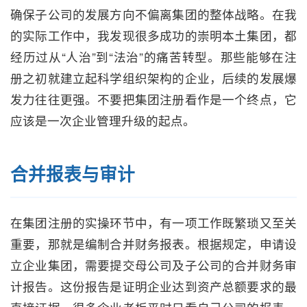
确保子公司的发展方向不偏离集团的整体战略。在我
的实际工作中，我发现很多成功的崇明本土集团，都
经历过从“人治”到“法治”的痛苦转型。那些能够在注
册之初就建立起科学组织架构的企业，后续的发展爆
发力往往更强。不要把集团注册看作是一个终点，它
应该是一次企业管理升级的起点。
合并报表与审计
在集团注册的实操环节中，有一项工作既繁琐又至关
重要，那就是编制合并财务报表。根据规定，申请设
立企业集团，需要提交母公司及子公司的合并财务审
计报告。这份报告是证明企业达到资产总额要求的最