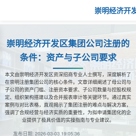
崇明经济开
崇明经济开发区集团公司注册的
条件：资产与子公司要求
本文由崇明经济开发区资深招商专业人士撰写，深度解析了
在崇明注册集团公司的核心条件。文章详细阐述了母公司与
子公司的资产门槛、注册资本要求、子公司数量与控股权规
定、组织架构搭建以及合并报表审计等关键环节。通过真实
案例与对比表格，直观揭示了集团注册的难点与解决方案，
强调了合规经营与经济实质的重要性，为拟申请集团化的企
业提供了极具价值的实操指南与专业建议。
发布日期: 2026-03-03 19:05:36