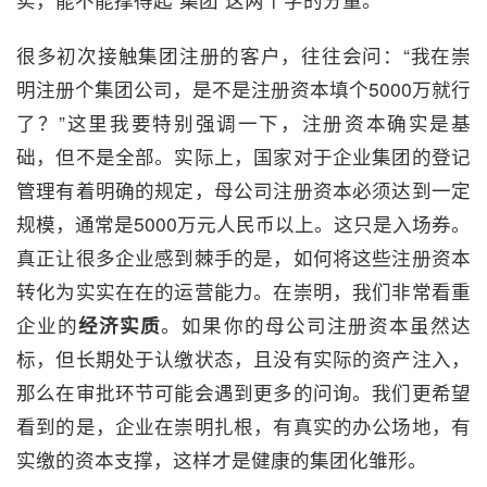
很多初次接触集团注册的客户，往往会问：“我在崇
明注册个集团公司，是不是注册资本填个5000万就行
了？”这里我要特别强调一下，注册资本确实是基
础，但不是全部。实际上，国家对于企业集团的登记
管理有着明确的规定，母公司注册资本必须达到一定
规模，通常是5000万元人民币以上。这只是入场券。
真正让很多企业感到棘手的是，如何将这些注册资本
转化为实实在在的运营能力。在崇明，我们非常看重
企业的
经济实质
。如果你的母公司注册资本虽然达
标，但长期处于认缴状态，且没有实际的资产注入，
那么在审批环节可能会遇到更多的问询。我们更希望
看到的是，企业在崇明扎根，有真实的办公场地，有
实缴的资本支撑，这样才是健康的集团化雏形。