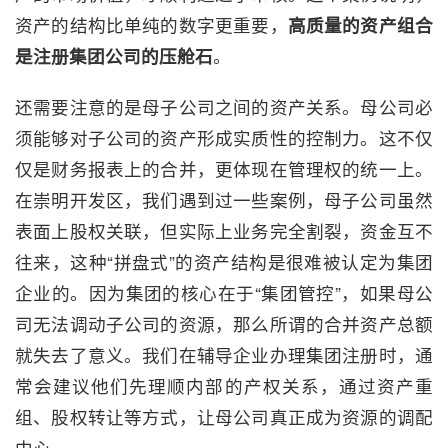
资产的结构比单纯的数字更重要，
高质量的资产组合
是注册集团公司的压舱石
。
还需要注意的是母子公司之间的资产关系。母公司必
须能够对子公司的资产形成实质性的控制力。这不仅
仅是财务报表上的合并，更体现在管理权的统一上。
在崇明开发区，我们遇到过一些案例，母子公司虽然
表面上股权关联，但实际上业务完全割裂，资金互不
往来，这种“拼盘式”的资产结构是很难被认定为集团
企业的。因为集团的核心在于“集团管控”，如果母公
司无法调动子公司的资源，那么所谓的合并资产总额
就失去了意义。我们在辅导企业办理集团注册时，通
常会建议他们先理顺内部的产权关系，通过资产重
组、股权转让等方式，让母公司真正成为资源的调配
中心。