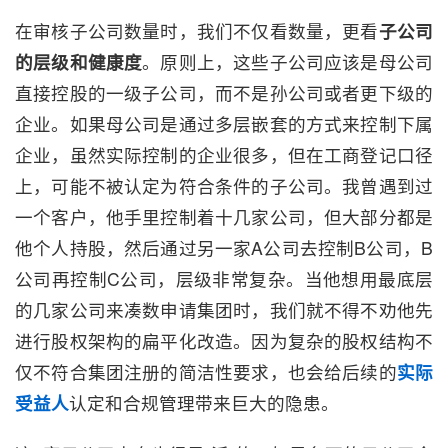
在审核子公司数量时，我们不仅看数量，更看
子公司
的层级和健康度
。原则上，这些子公司应该是母公司
直接控股的一级子公司，而不是孙公司或者更下级的
企业。如果母公司是通过多层嵌套的方式来控制下属
企业，虽然实际控制的企业很多，但在工商登记口径
上，可能不被认定为符合条件的子公司。我曾遇到过
一个客户，他手里控制着十几家公司，但大部分都是
他个人持股，然后通过另一家A公司去控制B公司，B
公司再控制C公司，层级非常复杂。当他想用最底层
的几家公司来凑数申请集团时，我们就不得不劝他先
进行股权架构的扁平化改造。因为复杂的股权结构不
仅不符合集团注册的简洁性要求，也会给后续的
实际
受益人
认定和合规管理带来巨大的隐患。