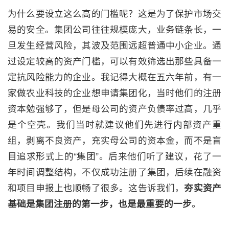
为什么要设立这么高的门槛呢？这是为了保护市场交
易的安全。集团公司往往规模庞大，业务链条长，一
旦发生经营风险，其波及范围远超普通中小企业。通
过设定较高的资产门槛，可以有效筛选出那些具备一
定抗风险能力的企业。我记得大概在五六年前，有一
家做农业科技的企业想申请集团化，当时他们的注册
资本勉强够了，但是母公司的资产负债率过高，几乎
是个空壳。我们当时就建议他们先进行内部资产重
组，剥离不良资产，充实母公司的资本金，而不是盲
目追求形式上的“集团”。后来他们听了建议，花了一
年时间调整结构，不仅成功注册了集团，后续在融资
和项目申报上也顺畅了很多。这告诉我们，
夯实资产
基础是集团注册的第一步，也是最重要的一步
。