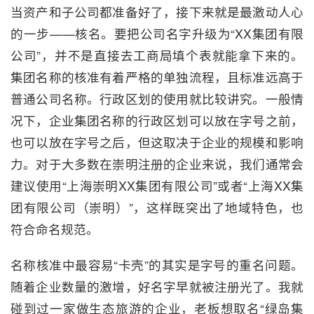
当资产和子公司都准备好了，接下来就是最激动人心
的一步——核名。要把公司名字升级为“XX集团有限
公司”，并不是直接去工商局填个表就能拿下来的。
集团名称的核准有着严格的单独流程，且标准远高于
普通公司名称。行政区划的使用就比较讲究。一般情
况下，企业集团名称的行政区划可以放在字号之前，
也可以放在字号之后，但这取决于企业的规模和影响
力。对于大多数在崇明注册的企业来说，我们通常会
建议使用“上海崇明XX集团有限公司”或者“上海XX集
团有限公司（崇明）”，这样既突出了地域特色，也
符合命名规范。
名称核准中最容易“卡壳”的其实是字号的重名问题。
随着企业数量的激增，好名字早就被注册光了。我就
碰到过一家做生态旅游的企业，老板想取名“绿岛集