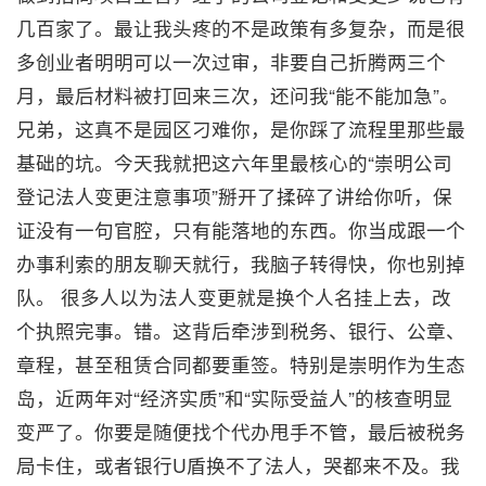
几百家了。最让我头疼的不是政策有多复杂，而是很
多创业者明明可以一次过审，非要自己折腾两三个
月，最后材料被打回来三次，还问我“能不能加急”。
兄弟，这真不是园区刁难你，是你踩了流程里那些最
基础的坑。今天我就把这六年里最核心的“崇明公司
登记法人变更注意事项”掰开了揉碎了讲给你听，保
证没有一句官腔，只有能落地的东西。你当成跟一个
办事利索的朋友聊天就行，我脑子转得快，你也别掉
队。 很多人以为法人变更就是换个人名挂上去，改
个执照完事。错。这背后牵涉到税务、银行、公章、
章程，甚至租赁合同都要重签。特别是崇明作为生态
岛，近两年对“经济实质”和“实际受益人”的核查明显
变严了。你要是随便找个代办甩手不管，最后被税务
局卡住，或者银行U盾换不了法人，哭都来不及。我