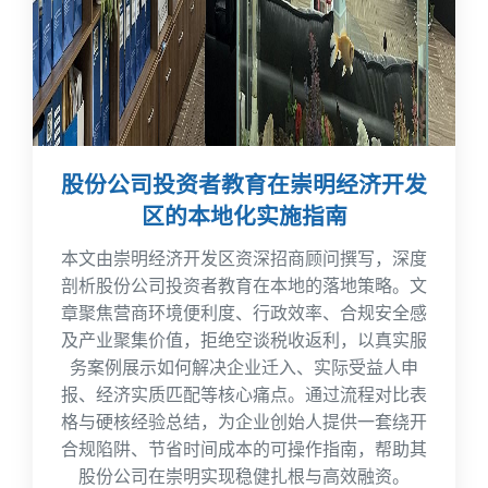
股份公司投资者教育在崇明经济开发
区的本地化实施指南
本文由崇明经济开发区资深招商顾问撰写，深度
剖析股份公司投资者教育在本地的落地策略。文
章聚焦营商环境便利度、行政效率、合规安全感
及产业聚集价值，拒绝空谈税收返利，以真实服
务案例展示如何解决企业迁入、实际受益人申
报、经济实质匹配等核心痛点。通过流程对比表
格与硬核经验总结，为企业创始人提供一套绕开
合规陷阱、节省时间成本的可操作指南，帮助其
股份公司在崇明实现稳健扎根与高效融资。