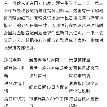
有个合伙人正在国外出差，硬生生等了二十天。第三
个环节是税款缴纳与注销证明领取。这里有一个容易
被忽略的细节：完税凭证上的计税日期必须与清算申
报表上的分配日期一致，否则银行在办理账户注销时
会因为金额匹配问题要求你重新开具证明，一来一去
又是五天。我把核心时间节点整理成了表格，供你对
照安排内部进度。
环节名称
触发条件与时限
常见延误点
经营终止判
最后一笔业务完成后
发票跨月或合同
断
次月首日
尾款未结清
税务注销申
清算报告缺少资
终止日起15日内提交
请
产评估说明
清算审核完
审核周期8-30个工作
跨省合伙人身份
成
日
核验