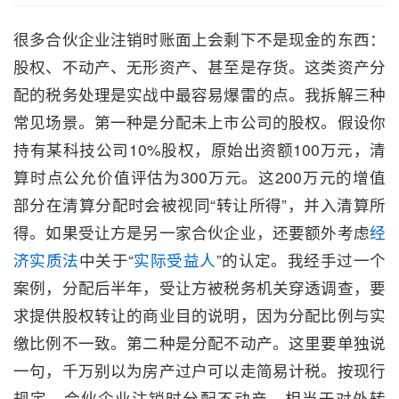
很多合伙企业注销时账面上会剩下不是现金的东西：
股权、不动产、无形资产、甚至是存货。这类资产分
配的税务处理是实战中最容易爆雷的点。我拆解三种
常见场景。第一种是分配未上市公司的股权。假设你
持有某科技公司10%股权，原始出资额100万元，清
算时点公允价值评估为300万元。这200万元的增值
部分在清算分配时会被视同“转让所得”，并入清算所
得。如果受让方是另一家合伙企业，还要额外考虑
经
济实质法
中关于“
实际受益人
”的认定。我经手过一个
案例，分配后半年，受让方被税务机关穿透调查，要
求提供股权转让的商业目的说明，因为分配比例与实
缴比例不一致。第二种是分配不动产。这里要单独说
一句，千万别以为房产过户可以走简易计税。按现行
规定，合伙企业注销时分配不动产，相当于对外转