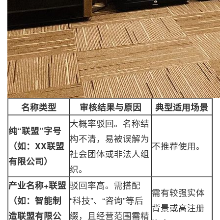
名称类型
审核结果与原因
典型适用场景
大概率驳回。名称结
纯“联盟”字号
构不清，易被误解为
（如：XX联盟
不推荐使用。
社会团体或非法人组
有限公司）
织。
产业名称+联盟
驳回率高。需搭配
需有较强实体
（如：智能制
“科技”、“咨询”等后
背景或高注册
造联盟有限公
缀，且经营范围需精