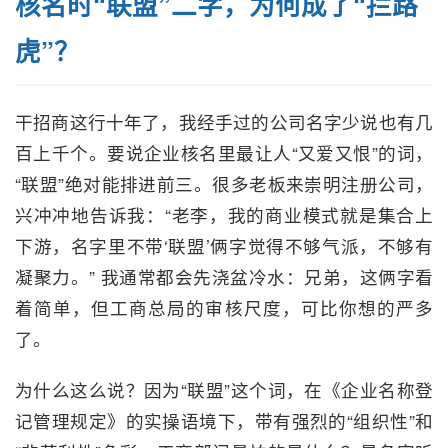
核名时“联盟”二字，为何成了“拦路
虎”？
干招商这行十年了，我经手过的公司名字少说也有几
百上千个。要说企业核名里最让人“又爱又恨”的词，
“联盟”绝对能排进前三。很多老板来崇明注册公司，
兴冲冲地告诉我：“老李，我的商业模式就是集合上
下游，名字里不带‘联盟’俩字觉得不够气派，不够有
凝聚力。” 我通常都会先浇盆冷水：兄弟，这俩字看
着简单，但工商总局的审核尺度，可比你想的严多
了。
为什么这么说？因为“联盟”这个词，在《企业名称登
记管理规定》的实操语境下，带有强烈的“组织性”和