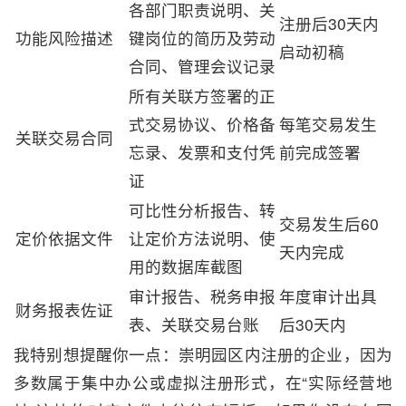
各部门职责说明、关
注册后30天内
功能风险描述
键岗位的简历及劳动
启动初稿
合同、管理会议记录
所有关联方签署的正
式交易协议、价格备
每笔交易发生
关联交易合同
忘录、发票和支付凭
前完成签署
证
可比性分析报告、转
交易发生后60
定价依据文件
让定价方法说明、使
天内完成
用的数据库截图
审计报告、税务申报
年度审计出具
财务报表佐证
表、关联交易台账
后30天内
我特别想提醒你一点：崇明园区内注册的企业，因为
多数属于集中办公或虚拟注册形式，在“实际经营地