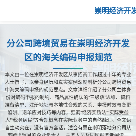
崇明经济开
分公司跨境贸易在崇明经济开发
区的海关编码申报规范
本文由一位在崇明经济开发区从事招商工作超过十年的专业
人士撰写，以亲身经历和真实案例深度剖析分公司跨境贸易
中海关编码申报的规范要点。文章详细介绍了分公司主体身
份对编码申报的制约、商品属性确认的“三级跳”思维、资料
准备清单、注册地址与本地性合规的关系、申报时效与变更
陷阱、退单应对技巧等内容，强调“经济实质法”“实际受益
人”“税务居民”等合规概念在实际业务中的自然融汇。全文语
言生动实在，没有官方套话，适合有意在崇明落地分公司从
事跨境贸易的企业负责人、关务人员及园区服务者阅读。