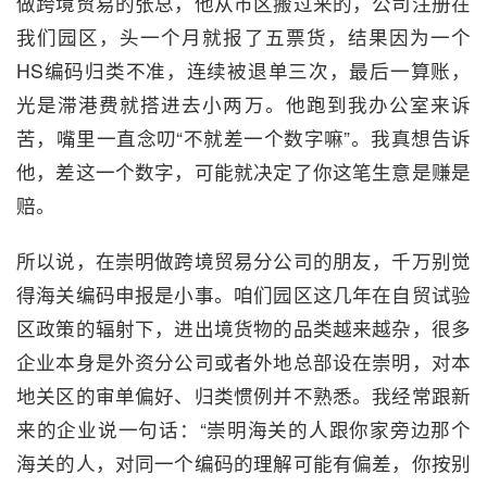
做跨境贸易的张总，他从市区搬过来的，公司注册在
我们园区，头一个月就报了五票货，结果因为一个
HS编码归类不准，连续被退单三次，最后一算账，
光是滞港费就搭进去小两万。他跑到我办公室来诉
苦，嘴里一直念叨“不就差一个数字嘛”。我真想告诉
他，差这一个数字，可能就决定了你这笔生意是赚是
赔。
所以说，在崇明做跨境贸易分公司的朋友，千万别觉
得海关编码申报是小事。咱们园区这几年在自贸试验
区政策的辐射下，进出境货物的品类越来越杂，很多
企业本身是外资分公司或者外地总部设在崇明，对本
地关区的审单偏好、归类惯例并不熟悉。我经常跟新
来的企业说一句话：“崇明海关的人跟你家旁边那个
海关的人，对同一个编码的理解可能有偏差，你按别