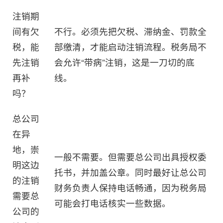
注销期
间有欠
不行。必须先把欠税、滞纳金、罚款全
税，能
部缴清，才能启动注销流程。税务局不
先注销
会允许“带病”注销，这是一刀切的底
再补
线。
吗？
总公司
在异
地，崇
一般不需要。但需要总公司出具授权委
明这边
托书，并加盖公章。同时最好让总公司
的注销
财务负责人保持电话畅通，因为税务局
需要总
可能会打电话核实一些数据。
公司的